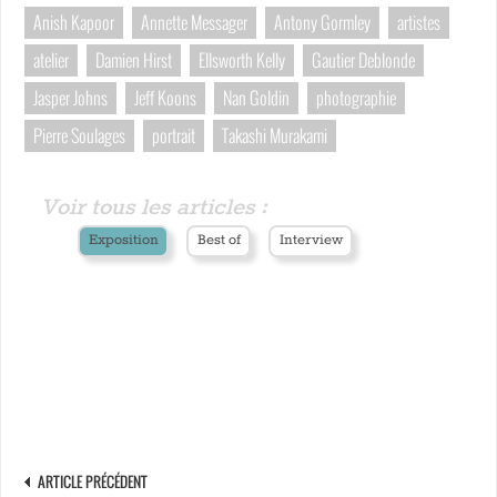
Anish Kapoor
Annette Messager
Antony Gormley
artistes
atelier
Damien Hirst
Ellsworth Kelly
Gautier Deblonde
Jasper Johns
Jeff Koons
Nan Goldin
photographie
Pierre Soulages
portrait
Takashi Murakami
Voir tous les articles :
Exposition
Best of
Interview
ARTICLE PRÉCÉDENT