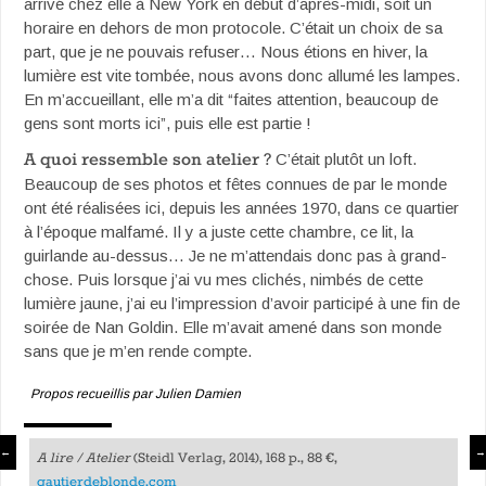
arrivé chez elle à New York en début d’après-midi, soit un
horaire en dehors de mon protocole. C’était un choix de sa
part, que je ne pouvais refuser… Nous étions en hiver, la
lumière est vite tombée, nous avons donc allumé les lampes.
En m’accueillant, elle m’a dit “faites attention, beaucoup de
gens sont morts ici”, puis elle est partie !
A quoi ressemble son atelier ?
C’était plutôt un loft.
Beaucoup de ses photos et fêtes connues de par le monde
ont été réalisées ici, depuis les années 1970, dans ce quartier
à l’époque malfamé. Il y a juste cette chambre, ce lit, la
guirlande au-dessus… Je ne m’attendais donc pas à grand-
chose. Puis lorsque j’ai vu mes clichés, nimbés de cette
lumière jaune, j’ai eu l’impression d’avoir participé à une fin de
soirée de Nan Goldin. Elle m’avait amené dans son monde
sans que je m’en rende compte.
Propos recueillis par Julien Damien
←
→
A lire /
Atelier
(Steidl Verlag, 2014), 168 p., 88 €,
gautierdeblonde.com