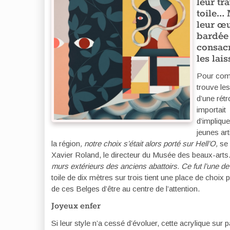
leur tr
toile… 
leur œu
bardée 
consacr
les lai
Pour comm
trouve le
d’une rét
importait
d’implique
jeunes art
la région
, notre choix s’était alors porté sur Hell’O,
se
Xavier Roland, le directeur du Musée des beaux-arts
murs extérieurs des anciens abattoirs. Ce fut l’une 
toile de dix mètres sur trois tient une place de choi
de ces Belges d’être au centre de l’attention.
Joyeux enfer
Si leur style n’a cessé d’évoluer, cette acrylique sur