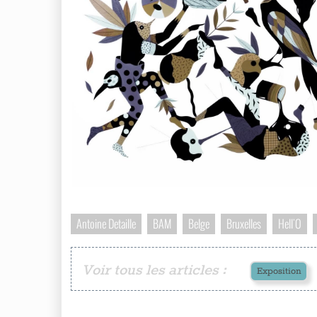
Antoine Detaille
BAM
Belge
Bruxelles
Hell'O
Voir tous les articles :
Exposition