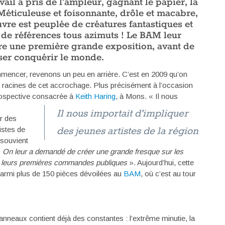
avail a pris de l’ampleur, gagnant le papier, la
Méticuleuse et foisonnante, drôle et macabre,
vre est peuplée de créatures fantastiques et
de références tous azimuts ! Le BAM leur
e une première grande exposition, avant de
sser conquérir le monde.
encer, revenons un peu en arrière. C’est en 2009 qu’on
s racines de cet accrochage. Plus précisément à l’occasion
rospective consacrée à
Keith Haring
, à Mons. «
Il nous
r des
istes de
 souvient
. On leur a demandé de créer une grande fresque sur les
de leurs premières commandes publiques
». Aujourd’hui, cette
x parmi plus de 150 pièces dévoilées au
BAM
, où c’est au tour
 panneaux contient déjà des constantes : l’extrême minutie, la