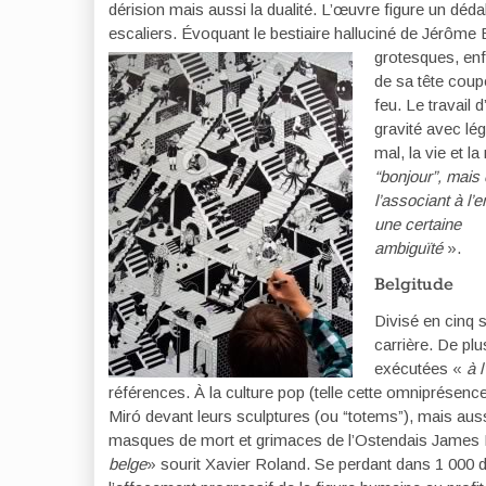
dérision mais aussi la dualité. L’œuvre figure un déda
escaliers. Évoquant le bestiaire halluciné de Jérôm
grotesques, en
de sa tête cou
feu. Le travail d
gravité avec lég
mal, la vie et 
“bonjour”, mais 
l’associant à l’e
une certaine
ambiguïté
».
Belgitude
Divisé en cinq 
carrière. De plu
exécutées «
à l
références. À la culture pop (telle cette omniprésence
Miró devant leurs sculptures (ou “totems”), mais aus
masques de mort et grimaces de l’Ostendais James 
belge
» sourit Xavier Roland. Se perdant dans 1 000 