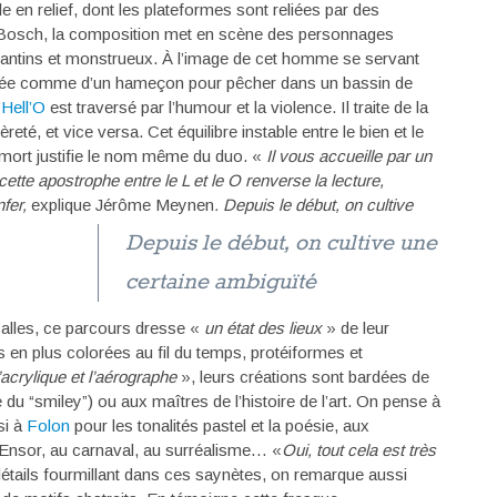
le en relief, dont les plateformes sont reliées par des
e Bosch, la composition met en scène
des personnages
fantins et monstrueux. À l’image de cet homme se servant
pée comme d’un hameçon pour pêcher dans un bassin de
’
Hell’O
est traversé par l’humour et la violence. Il traite de la
èreté, et vice versa. Cet équilibre instable entre le bien et le
la mort justifie le nom même du duo. «
Il vous accueille par un
cette apostrophe entre le L et le O renverse la lecture,
nfer,
explique Jérôme Meynen
.
Depuis le début, on cultive
salles, ce parcours dresse «
un état des lieux
» de leur
s en plus colorées au fil du temps, protéiformes et
’acrylique et l’aérographe
», leurs créations sont bardées de
 du “smiley”) ou aux maîtres de l’histoire de l’art. On pense à
si à
Folon
pour les tonalités pastel et la poésie, aux
Ensor, au carnaval, au surréalisme… «
Oui, tout cela est très
détails fourmillant dans ces saynètes, on remarque aussi