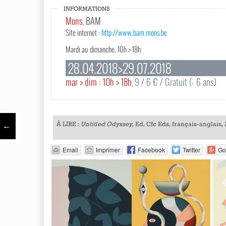
INFORMATIONS
Mons
BAM
,
Site internet :
http://www.bam.mons.be
Mardi au dimanche, 10h > 18h
28.04.2018>29.07.2018
mar > dim : 10h > 18h
9 / 6 € / Gratuit (- 6 ans)
,
À LIRE :
Untitled Odyssey
, Ed. Cfc Eds, français-anglais, 
←
Email
Imprimer
Facebook
Twitter
Go