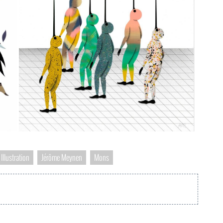
Illustration
Jérôme Meynen
Mons