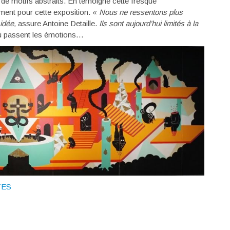
t de motifs abstraits. En témoigne cette fresque
ment pour cette exposition. «
Nous ne ressentons plus
idée,
assure Antoine Detaille.
Ils sont aujourd’hui limités à la
 où passent les émotions…
TES