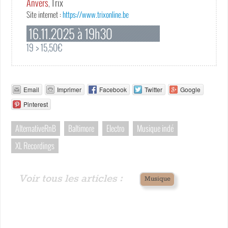
Anvers
Trix
,
Site internet :
https://www.trixonline.be
16.11.2025 à 19h30
19 > 15,50€
Email
Imprimer
Facebook
Twitter
Google
Pinterest
AlternativeRnB
Baltimore
Electro
Musique indé
XL Recordings
Voir tous les articles :
Musique