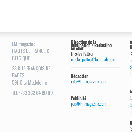
Direction de la
D
LM magazine
publication / Rédaction
G
en chef
HAUTS-DE-FRANCE &
C
Nicolas Pattou
BELGIQUE
nicolas.pattou@lastrolab.com
c
S
28
RUE
FRANÇOIS DE
>
BADTS
Rédaction
info@lm-magazine.com
59110
La Madeleine
A
TÉL
:
+33 362 64 80 09
L
Publicité
pub@lm-magazine.com
l
R
C