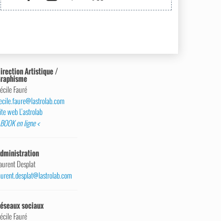
irection Artistique /
raphisme
écile Fauré
ecile.faure@lastrolab.com
ite web L’astrolab
 BOOK en ligne <
dministration
aurent Desplat
aurent.desplat@lastrolab.com
éseaux sociaux
écile Fauré