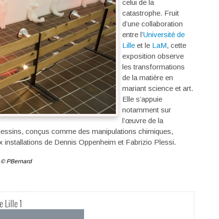
celui de la
catastrophe. Fruit
d’une collaboration
entre l’
Université de
Lille
et le
LaM
, cette
exposition observe
les transformations
de la matière en
mariant science et art.
Elle s’appuie
notamment sur
l’œuvre de la
dessins, conçus comme des manipulations chimiques,
eux installations de Dennis Oppenheim et Fabrizio Plessi.
. © PBernard
 Lille 1