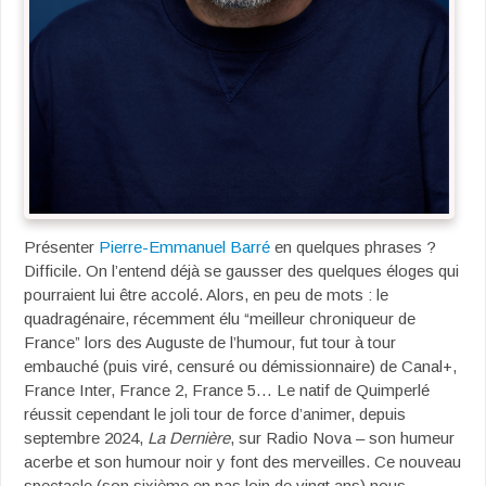
Présenter
Pierre-Emmanuel Barré
en quelques phrases ?
Difficile. On l’entend déjà se gausser des quelques éloges qui
pourraient lui être accolé. Alors, en peu de mots : le
quadragénaire, récemment élu “meilleur chroniqueur de
France” lors des Auguste de l’humour, fut tour à tour
embauché (puis viré, censuré ou démissionnaire) de Canal+,
France Inter, France 2, France 5… Le natif de Quimperlé
réussit cependant le joli tour de force d’animer, depuis
septembre 2024,
La Dernière
, sur Radio Nova – son humeur
acerbe et son humour noir y font des merveilles. Ce nouveau
spectacle (son sixième en pas loin de vingt ans) nous