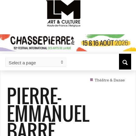
■
Théâtre & Danse
PIERRE-
EMMANUEL
BARRÉ