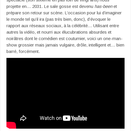
projette en… 2031. Le sale gosse est devenu
has-been
et
prépare son retour sur scène. L’occasion pour lui d’imaginer
le monde tel qu’il ira (pas très bien, donc), d’évoquer le
rapport aux réseaux sociaux, à la célébrité… Utilisant entre
autres la vidéo, et nourri aux élucubrations absurdes et
noirâtres dont le comédien est coutumier, voici un one-man-
show grossier mais jamais vulgaire, drôle, intelligent et… bien
barré, forcément.