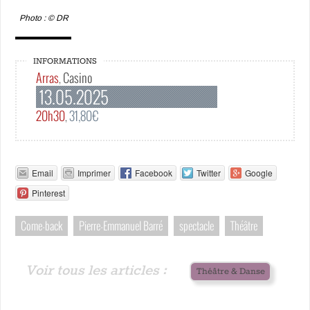
Photo : © DR
INFORMATIONS
Arras
Casino
,
13.05.2025
20h30
31,80€
,
Email
Imprimer
Facebook
Twitter
Google
Pinterest
Come-back
Pierre-Emmanuel Barré
spectacle
Théâtre
Voir tous les articles :
Théâtre & Danse