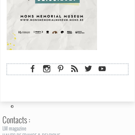
©
Contacts :
LM magazine