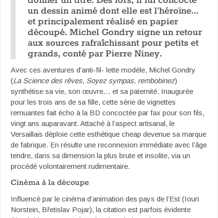
donner un titre. Dès lors, il lui concocte
un dessin animé dont elle est l’héroïne…
et principalement réalisé en papier
découpé. Michel Gondry signe un retour
aux sources rafraîchissant pour petits et
grands, conté par Pierre Niney.
Avec ces aventures d’anti-fil- lette modèle, Michel Gondry
(
La Science des rêves
,
Soyez sympas, rembobinez
)
synthétise sa vie, son œuvre… et sa paternité. Inaugurée
pour les trois ans de sa fille, cette série de vignettes
remuantes fait écho à la BD concoctée par fax pour son fils,
vingt ans auparavant. Attaché à l’aspect artisanal, le
Versaillais déploie cette esthétique cheap devenue sa marque
de fabrique. En résulte une reconnexion immédiate avec l’âge
tendre, dans sa dimension la plus brute et insolite, via un
procédé volontairement rudimentaire.
Cinéma à la découpe
Influencé par le cinéma d’animation des pays de l’Est (Iouri
Norstein, Břetislav Pojar), la citation est parfois évidente