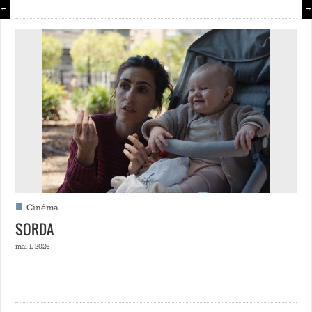
←
→
■
Cinéma
SORDA
mai 1, 2026