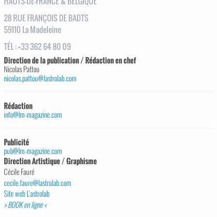
HAUTS-DE-FRANCE & BELGIQUE
28
RUE
FRANÇOIS DE BADTS
59110
La Madeleine
TÉL
:
+33 362 64 80 09
Direction de la publication / Rédaction en chef
Nicolas Pattou
nicolas.pattou@lastrolab.com
Rédaction
info@lm-magazine.com
Publicité
pub@lm-magazine.com
Direction Artistique / Graphisme
Cécile Fauré
cecile.faure@lastrolab.com
Site web L’astrolab
> BOOK en ligne <