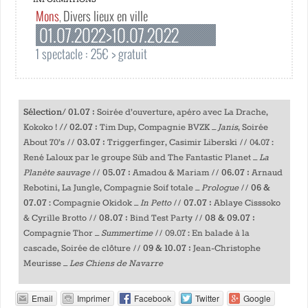
Mons
Divers lieux en ville
,
01.07.2022>10.07.2022
1 spectacle : 25€ > gratuit
Sélection/ 01.07 :
Soirée d’ouverture, apéro avec La Drache,
// 02.07 :
Kokoko !
Tim Dup, Compagnie BVZK –
Janis
, Soirée
03.07 :
About 70’s //
Triggerfinger, Casimir Liberski // 04.07 :
René Laloux par le groupe Süb and The Fantastic Planet –
La
05.07 :
06.07 :
Planète sauvage
//
Amadou & Mariam //
Arnaud
06 &
Rebotini, La Jungle, Compagnie Soif totale –
Prologue
//
07.07
07.07 :
: Compagnie Okidok –
In Petto
//
Ablaye Cisssoko
08.07 :
08 & 09.07 :
& Cyrille Brotto //
Bind Test Party //
Compagnie Thor –
Summertime
// 09.07 : En balade à la
09 & 10.07 :
cascade, Soirée de clôture //
Jean-Christophe
Meurisse –
Les Chiens de Navarre
Email
Imprimer
Facebook
Twitter
Google