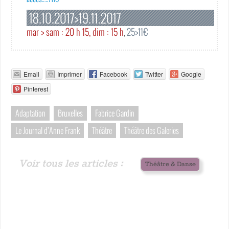
18.10.2017>19.11.2017
mar > sam : 20 h 15, dim : 15 h
25>11€
,
Email
Imprimer
Facebook
Twitter
Google
Pinterest
Adaptation
Bruxelles
Fabrice Gardin
Le Journal d’Anne Frank
Théâtre
Théâtre des Galeries
Voir tous les articles :
Théâtre & Danse