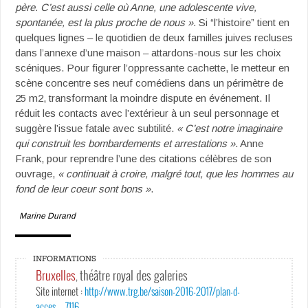
père. C’est aussi celle où Anne, une adolescente vive,
spontanée, est la plus proche de nous ».
Si “l’histoire” tient en
quelques lignes – le quotidien de deux familles juives recluses
dans l’annexe d’une maison – attardons-nous sur les choix
scéniques. Pour figurer l’oppressante cachette, le metteur en
scène concentre ses neuf comédiens dans un périmètre de
25 m2, transformant la moindre dispute en événement. Il
réduit les contacts avec l’extérieur à un seul personnage et
suggère l’issue fatale avec subtilité.
« C’est notre imaginaire
qui construit les bombardements et arrestations »
. Anne
Frank, pour reprendre l’une des citations célèbres de son
ouvrage,
« continuait à croire, malgré tout, que les hommes au
fond de leur coeur sont bons »
.
Marine Durand
INFORMATIONS
Bruxelles
théâtre royal des galeries
,
Site internet :
http://www.trg.be/saison-2016-2017/plan-d-
acces__7116