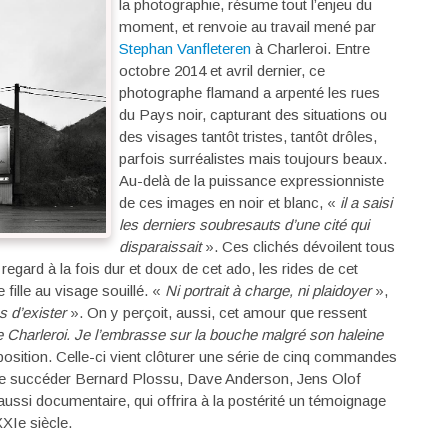
la photographie, résume tout l’enjeu du
moment, et renvoie au travail mené par
Stephan Vanfleteren
à Charleroi. Entre
octobre 2014 et avril dernier, ce
photographe flamand a arpenté les rues
du Pays noir, capturant des situations ou
des visages tantôt tristes, tantôt drôles,
parfois surréalistes mais toujours beaux.
Au-delà de la puissance expressionniste
de ces images en noir et blanc, «
il a saisi
les derniers soubresauts d’une cité qui
disparaissait
». Ces clichés dévoilent tous
 regard à la fois dur et doux de cet ado, les rides de cet
fille au visage souillé. «
Ni portrait à charge, ni plaidoyer
»,
 d’exister
». On y perçoit, aussi, cet amour que ressent
e Charleroi. Je l’embrasse sur la bouche malgré son haleine
position. Celle-ci vient clôturer une série de cinq commandes
u se succéder Bernard Plossu, Dave Anderson, Jens Olof
s aussi documentaire, qui offrira à la postérité un témoignage
XXIe siècle.