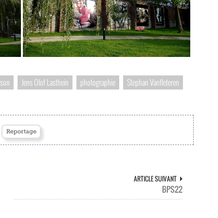
rson
Jens Olof Lasthein
photographie
Stephan Vanfleteren
Reportage
ARTICLE SUIVANT
BPS22