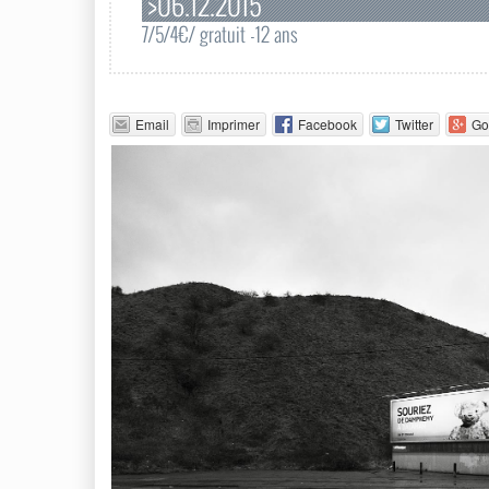
>06.12.2015
7/5/4€/ gratuit -12 ans
Email
Imprimer
Facebook
Twitter
Go