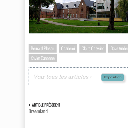
Bernard Plossu
Charleroi
Claire Chevrier
Dave Ande
Xavier Canonne
Voir tous les articles :
Exposition
ARTICLE PRÉCÉDENT
Dreamland