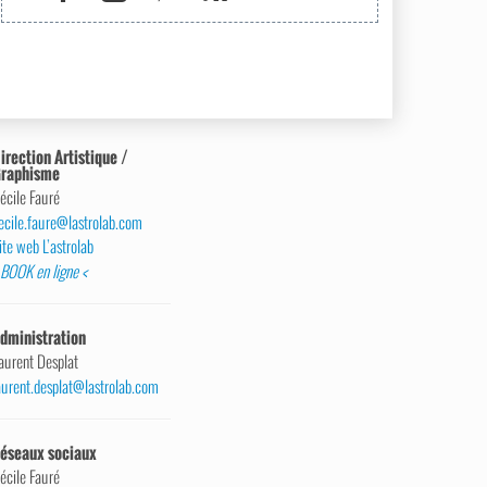
irection Artistique /
raphisme
écile Fauré
ecile.faure@lastrolab.com
ite web L’astrolab
 BOOK en ligne <
dministration
aurent Desplat
aurent.desplat@lastrolab.com
éseaux sociaux
écile Fauré