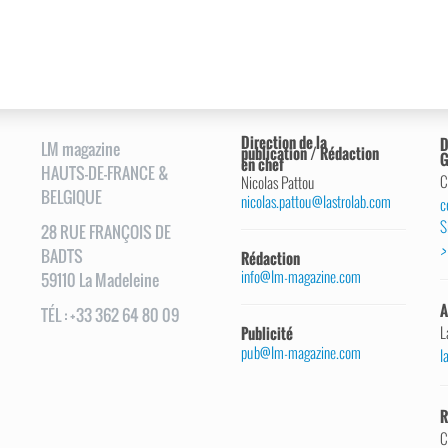
Direction de la
D
LM magazine
publication / Rédaction
G
en chef
HAUTS-DE-FRANCE &
C
Nicolas Pattou
BELGIQUE
nicolas.pattou@lastrolab.com
c
S
28
RUE
FRANÇOIS DE
>
BADTS
Rédaction
info@lm-magazine.com
59110
La Madeleine
A
TÉL
:
+33 362 64 80 09
L
Publicité
pub@lm-magazine.com
l
R
C