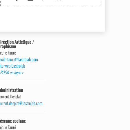
irection Artistique /
raphisme
écile Fauré
ecile.faure@lastrolab.com
ite web L’astrolab
 BOOK en ligne <
dministration
aurent Desplat
aurent.desplat@lastrolab.com
éseaux sociaux
écile Fauré