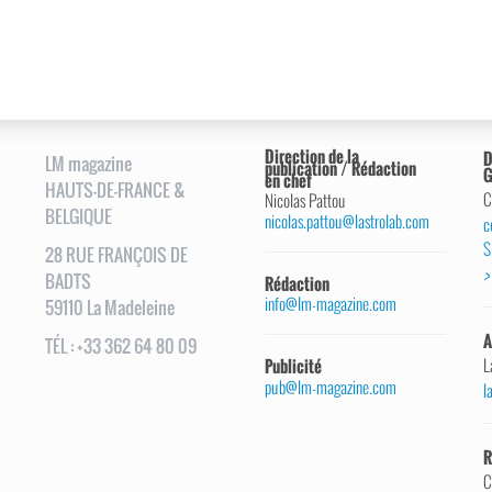
Direction de la
D
LM magazine
publication / Rédaction
G
en chef
HAUTS-DE-FRANCE &
C
Nicolas Pattou
BELGIQUE
nicolas.pattou@lastrolab.com
c
S
28
RUE
FRANÇOIS DE
>
BADTS
Rédaction
info@lm-magazine.com
59110
La Madeleine
A
TÉL
:
+33 362 64 80 09
L
Publicité
pub@lm-magazine.com
l
R
C