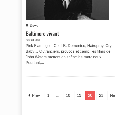
■
News
Baltimore vivant
mar 22, 2013
Pink Flamingos, Cecil B. Demented, Hairspray, Cry
Baby… Outranciers, provocs et camp, les films de
John Waters mettent en scène les marginaux.
Pourtant,...
Prev
1
...
10
19
20
21
Ne