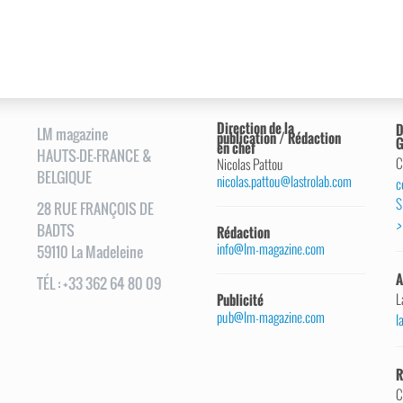
Direction de la
D
LM magazine
publication / Rédaction
G
en chef
HAUTS-DE-FRANCE &
C
Nicolas Pattou
BELGIQUE
nicolas.pattou@lastrolab.com
c
S
28
RUE
FRANÇOIS DE
>
BADTS
Rédaction
info@lm-magazine.com
59110
La Madeleine
A
TÉL
:
+33 362 64 80 09
L
Publicité
pub@lm-magazine.com
l
R
C