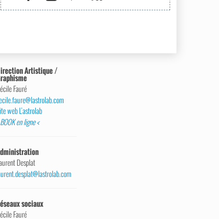
irection Artistique /
raphisme
écile Fauré
ecile.faure@lastrolab.com
ite web L’astrolab
 BOOK en ligne <
dministration
aurent Desplat
aurent.desplat@lastrolab.com
éseaux sociaux
écile Fauré