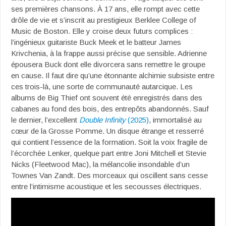
ses premières chansons. À 17 ans, elle rompt avec cette
drôle de vie et s’inscrit au prestigieux Berklee College of
Music de Boston. Elle y croise deux futurs complices :
l’ingénieux guitariste Buck Meek et le batteur James
Krivchenia, à la frappe aussi précise que sensible. Adrienne
épousera Buck dont elle divorcera sans remettre le groupe
en cause. Il faut dire qu’une étonnante alchimie subsiste entre
ces trois-là, une sorte de communauté autarcique. Les
albums de Big Thief ont souvent été enregistrés dans des
cabanes au fond des bois, des entrepôts abandonnés. Sauf
le dernier, l’excellent
Double Infinity
(2025)
, immortalisé au
cœur de la Grosse Pomme. Un disque étrange et resserré
qui contient l’essence de la formation. Soit la voix fragile de
l’écorchée Lenker, quelque part entre Joni Mitchell et Stevie
Nicks (Fleetwood Mac), la mélancolie insondable d’un
Townes Van Zandt. Des morceaux qui oscillent sans cesse
entre l’intimisme acoustique et les secousses électriques.