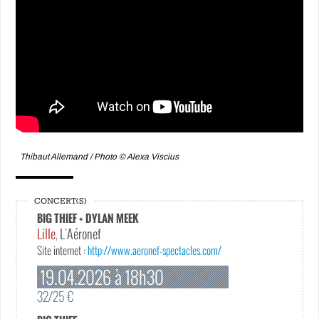
Thibaut Allemand / Photo © Alexa Viscius
CONCERT(S)
BIG THIEF + DYLAN MEEK
Lille
L'Aéronef
,
Site internet :
http://www.aeronef-spectacles.com/
19.04.2026 à 18h30
32/25 €