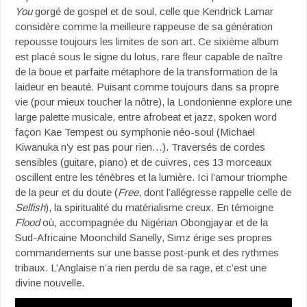
You
gorgé de gospel et de soul, celle que Kendrick Lamar
considère comme la meilleure rappeuse de sa génération
repousse toujours les limites de son art. Ce sixième album
est placé sous le signe du lotus, rare fleur capable de naître
de la boue et parfaite métaphore de la transformation de la
laideur en beauté. Puisant comme toujours dans sa propre
vie (pour mieux toucher la nôtre), la Londonienne explore une
large palette musicale, entre afrobeat et jazz, spoken word
façon Kae Tempest ou symphonie néo-soul (Michael
Kiwanuka n’y est pas pour rien…). Traversés de cordes
sensibles (guitare, piano) et de cuivres, ces 13 morceaux
oscillent entre les ténèbres et la lumière. Ici l’amour triomphe
de la peur et du doute (
Free
, dont l’allégresse rappelle celle de
Selfish
), la spiritualité du matérialisme creux. En témoigne
Flood
où, accompagnée du Nigérian Obongjayar et de la
Sud-Africaine Moonchild Sanelly, Simz érige ses propres
commandements sur une basse post-punk et des rythmes
tribaux. L’Anglaise n’a rien perdu de sa rage, et c’est une
divine nouvelle.