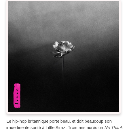
Le hip-hop britannique porte beau, et doit beaucoup son
impertinente santé à Little Simz. Trois ans après un
No Thank