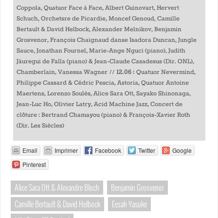
Coppola, Quatuor Face à Face, Albert Guinovart, Hervert
Schuch, Orchetsre de Picardie, Moncef Genoud, Camille
Bertault & David Helbock, Alexander Melnikov, Benjamin
Grosvenor, François Chaignaud danse Isadora Duncan, Jungle
Sauce, Jonathan Fournel, Marie-Ange Nguci (piano), Judith
Jáuregui de Falla (piano) & Jean-Claude Casadesus (Dir. ONL),
12.06 :
Chamberlain, Vanessa Wagner //
Quatuor Nevermind,
Philippe Cassard & Cédric Pescia, Astoria, Quatuor Antoine
Maertens, Lorenzo Soulès, Alice Sara Ott, Sayako Shinonaga,
Jean-Luc Ho, Olivier Latry, Acid Machine Jazz, Concert de
clôture : Bertrand Chamayou (piano) & François-Xavier Roth
(Dir. Les Siècles)
Email
Imprimer
Facebook
Twitter
Google
Pinterest
Alice Sara Ott & Alexandre Bloch
Benjamin Grosvenor
Camille Bertault & David Helbock
Eesah Yasuke