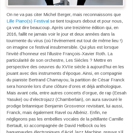
On ne va pas citer Michel Berger, mais reconnaissons que
Lille Piano(s) Festival
se tient toujours debout et pour nous,
ça veut dire beaucoup. Après une treizième édition qui, en
2016, faillit ne jamais voir le jour et deux années dans la
tourmente du virus (où l’événement eut tout de même lieu !)
on imagine ce festival insubmersible. Qui plus est lorsque
l’invité d’honneur est l’illustre François-Xavier Roth. La
particularité de son orchestre, Les Siècles ? Mettre en
perspective des oeuvres du XVIIe siècle à aujourd’hui en les
jouant avec des instruments d’époque. Ainsi, en compagnie
du pianiste Bertrand Chamayou, la partition de César Franck
sera honorée lors d’une clôture d’ores et déjà anthologique.
Mais avant cela, entre autres concerts d’orgue, de rap (Eesah
Yasuke) ou d’electrojazz (Chamberlain), on aura savouré le
prodige britannique Benjamin Grosvenor revisitant, lui aussi,
Franck, mais également Ravel ou Albéniz. Enfin, ne
négligeons pas les embellies vocales de la pétillante Camille
Bertault, ici accompagnée de David Helbock ou les
baguenaudes électroniques d’Acid Jazz Machine, preuve s’il