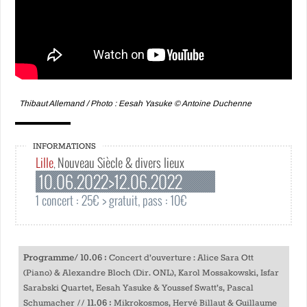
Thibaut Allemand / Photo : Eesah Yasuke © Antoine Duchenne
INFORMATIONS
Lille
Nouveau Siècle & divers lieux
,
10.06.2022>12.06.2022
1 concert : 25€ > gratuit, pass : 10€
Programme/ 10.06 :
Concert d’ouverture : Alice Sara Ott
(Piano) & Alexandre Bloch (Dir. ONL), Karol Mossakowski, Isfar
Sarabski Quartet, Eesah Yasuke & Youssef Swatt’s, Pascal
11.06 :
Schumacher //
Mikrokosmos, Hervé Billaut & Guillaume