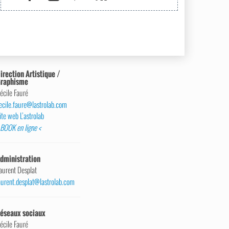
irection Artistique /
raphisme
écile Fauré
ecile.faure@lastrolab.com
ite web L’astrolab
 BOOK en ligne <
dministration
aurent Desplat
aurent.desplat@lastrolab.com
éseaux sociaux
écile Fauré