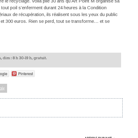
e le recyclage. Voilà pile 30 ans qu’Art Point M organise sa
e tout poil s’enferment durant 24 heures à la Condition
iaux de récupération, ils réalisent sous les yeux du public
1 et 300 euros. Rien se perd, tout se transforme… et se
 dim : 8 h 30-19 h, gratuit.
ogle
Pinterest
aix