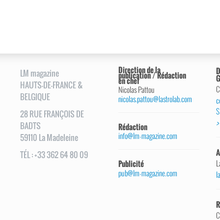
Direction de la
D
LM magazine
publication / Rédaction
G
en chef
HAUTS-DE-FRANCE &
C
Nicolas Pattou
BELGIQUE
nicolas.pattou@lastrolab.com
c
S
28
RUE
FRANÇOIS DE
>
BADTS
Rédaction
info@lm-magazine.com
59110
La Madeleine
A
TÉL
:
+33 362 64 80 09
L
Publicité
pub@lm-magazine.com
l
R
C