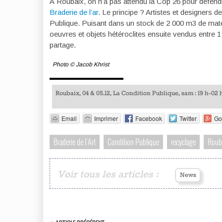
À Roubaix, on n’a pas attendu la Cop 26 pour défendr
Braderie de l’ar
. Le principe ? Artistes et designers d
Publique. Puisant dans un stock de 2 000 m3 de matér
oeuvres et objets hétéroclites ensuite vendus entre 
partage.
Photo © Jacob Khrist
Roubaix, 04 & 05.12, La Condition Publique, sam : 19 h-02 h,
Email
Imprimer
Facebook
Twitter
Go
Braderie de l'Art
Condition Publique
recyclage
Roub
Voir tous les articles :
News