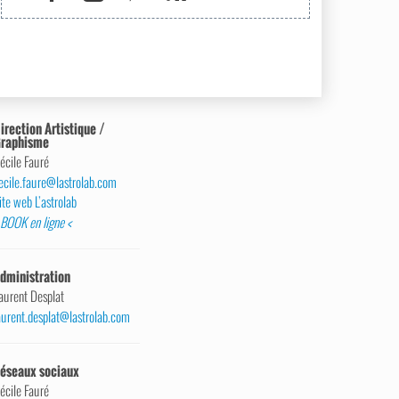
irection Artistique /
raphisme
écile Fauré
ecile.faure@lastrolab.com
ite web L’astrolab
 BOOK en ligne <
dministration
aurent Desplat
aurent.desplat@lastrolab.com
éseaux sociaux
écile Fauré