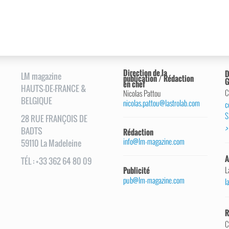
Direction de la
D
LM magazine
publication / Rédaction
G
en chef
HAUTS-DE-FRANCE &
C
Nicolas Pattou
BELGIQUE
nicolas.pattou@lastrolab.com
c
S
28
RUE
FRANÇOIS DE
>
BADTS
Rédaction
info@lm-magazine.com
59110
La Madeleine
A
TÉL
:
+33 362 64 80 09
L
Publicité
pub@lm-magazine.com
l
R
C