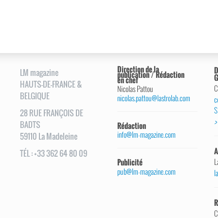
Direction de la
D
LM magazine
publication / Rédaction
G
en chef
HAUTS-DE-FRANCE &
C
Nicolas Pattou
BELGIQUE
nicolas.pattou@lastrolab.com
c
S
28
RUE
FRANÇOIS DE
>
BADTS
Rédaction
info@lm-magazine.com
59110
La Madeleine
A
TÉL
:
+33 362 64 80 09
L
Publicité
pub@lm-magazine.com
l
R
C