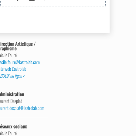
irection Artistique /
raphisme
écile Fauré
ecile.faure@lastrolab.com
ite web L’astrolab
 BOOK en ligne <
dministration
aurent Desplat
aurent.desplat@lastrolab.com
éseaux sociaux
écile Fauré