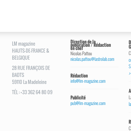
Direction de la
D
LM magazine
publication / Rédaction
G
en chef
HAUTS-DE-FRANCE &
C
Nicolas Pattou
BELGIQUE
nicolas.pattou@lastrolab.com
c
S
28
RUE
FRANÇOIS DE
>
BADTS
Rédaction
info@lm-magazine.com
59110
La Madeleine
A
TÉL
:
+33 362 64 80 09
L
Publicité
pub@lm-magazine.com
l
R
C