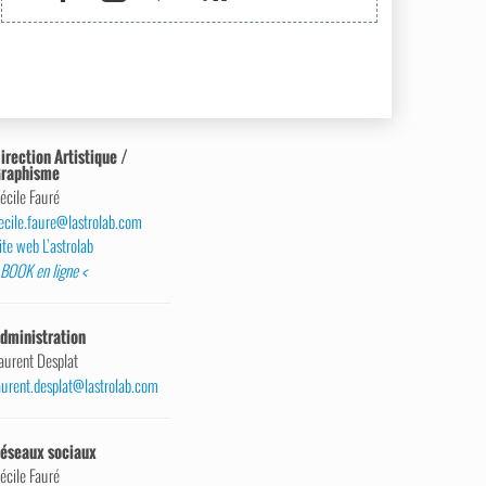
irection Artistique /
raphisme
écile Fauré
ecile.faure@lastrolab.com
ite web L’astrolab
 BOOK en ligne <
dministration
aurent Desplat
aurent.desplat@lastrolab.com
éseaux sociaux
écile Fauré