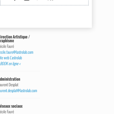
irection Artistique /
raphisme
écile Fauré
ecile.faure@lastrolab.com
ite web L’astrolab
 BOOK en ligne <
dministration
aurent Desplat
aurent.desplat@lastrolab.com
éseaux sociaux
écile Fauré