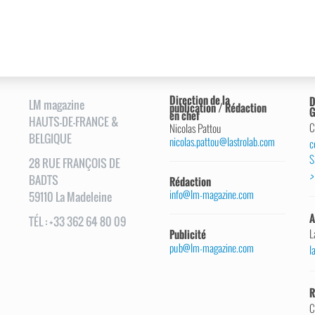
Direction de la
D
LM magazine
publication / Rédaction
G
en chef
HAUTS-DE-FRANCE &
C
Nicolas Pattou
BELGIQUE
nicolas.pattou@lastrolab.com
c
S
28
RUE
FRANÇOIS DE
>
BADTS
Rédaction
info@lm-magazine.com
59110
La Madeleine
A
TÉL
:
+33 362 64 80 09
L
Publicité
pub@lm-magazine.com
l
R
C