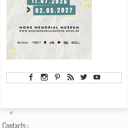
©
Contacts :