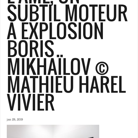
SUBTIL MOTEUR
À EXPLOSION
BORIS
MIKHAÏLOV ©
MATHIEU HAREL
VIVIER
jan 29, 2019